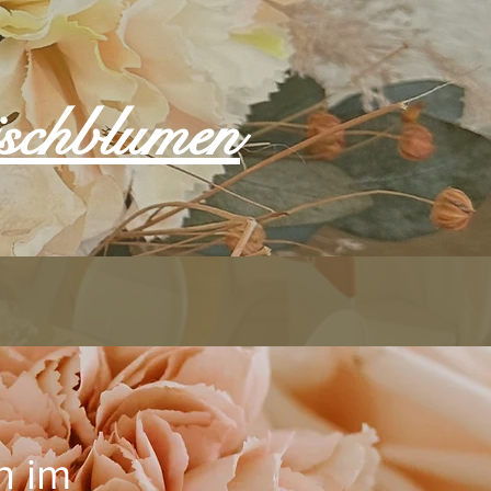
ischblumen
n im