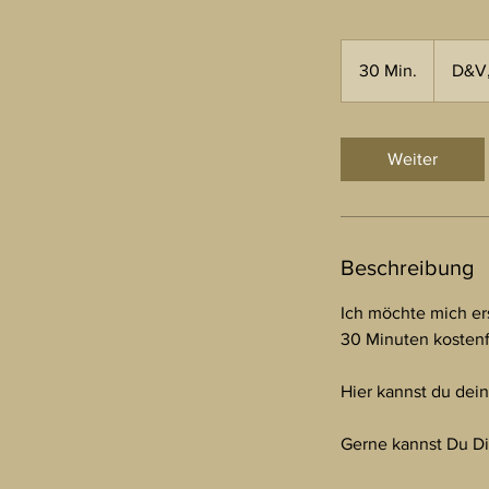
30 Min.
3
D&V,
0
M
i
Weiter
n
.
Beschreibung
Ich möchte mich er
30 Minuten kostenf
Hier kannst du de
Gerne kannst Du Di